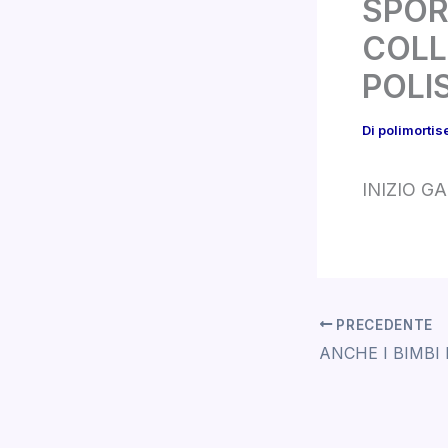
SPOR
COLL
POLI
Di
polimortis
INIZIO G
PRECEDENTE