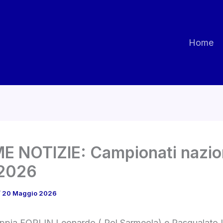
Home
E NOTIZIE: Campionati nazio
 2026
/
20 Maggio 2026
oppia FORLIN Leonardo ( Pol Sarmeola) e Pasqualato