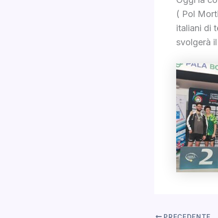
( Pol Mort
italiani d
svolgerà i
PRECEDENTE