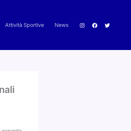
Attività Sportive
News
nali
 Leonardo