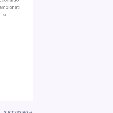
campionati
 si
SUCCESSIVO